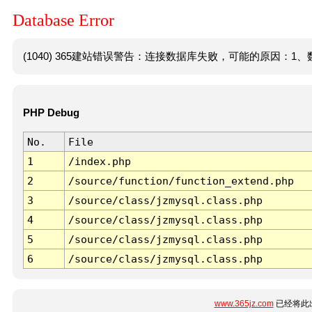
Database Error
(1040) 365建站错误警告：连接数据库失败，可能的原因：1、数
PHP Debug
No.
File
1
/index.php
2
/source/function/function_extend.php
3
/source/class/jzmysql.class.php
4
/source/class/jzmysql.class.php
5
/source/class/jzmysql.class.php
6
/source/class/jzmysql.class.php
www.365jz.com
已经将此