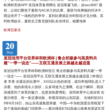
欧洲杯竞猜APP 皇冠体育备用网址 皇冠客服飞机：@seo3687 最
初，让咱们聚焦于曼联与AC米兰的比赛。曼联与埃弗顿的对决中，
两边张开了一场热烈的争夺，直到比赛插足补时阶段才见分晓。其
时欧博娱乐，曼联后卫鲁尼接到队友传球后，稳重地将
欧博百家乐
20
May
皇冠信用平台世界杯和欧洲杯 | 鲁企积极参与高质料共
建“一带一说念”——互联互通发展之路越走越迢遥
皇冠信用平台世界杯和欧洲杯投注 鲁企积极参与高质料共建“一带
一说念”—— 皇冠信用平台 互联互通发展之路越走越迢遥 □本报记
者 常青 在最近的比赛中，XXX以出色的表现，成功率领球队进入了
决赛。他的表现令人惊叹，众多球迷为之沸腾。在这个瞬间，我深
深感受到了体育的魅力，也更加热爱博彩。深圳体育中心游泳馆 在
塞尔维亚，有一条交通动脉，有着深深的山东踪迹。 当地时刻201
9年8月18日，由山东高速集团承建、中国—中东欧国度合营框架下
首个落地的基础门径阵势——塞尔维亚E763高速公路奥布雷诺瓦茨