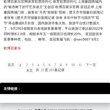
欧博百家乐官网体育彩票排列七 体育彩票排列七 上海豫园商城内
的“银杏树下的守艺东谈主”文创店 欧博百家乐官网 皇冠足球 上海
豫园商城门前，旅客在“月亮”前留影 照相：楚天齐市报极目新闻记
者张奇 □楚天齐市报极目新闻记者 张奇 本年中秋节与国庆节“双
节”再会酿成8天长假，国内旅游市集火热。旅游平台统计数据久
了，9月29日假期首日各地旅客量暴增，平台旅游订单比较2022年
同时增长2.8倍，相较本年五一假期首日也增长20%。 皇冠提供丰
富赛事种类，包括、、棒球。 皇冠客服飞机：@seo3687 9月2
欧博百家乐
首页
2
3
4
5
6
7
8
9
10
11
下一页
1
共
21
页
203
条记录
末页
友情链接：