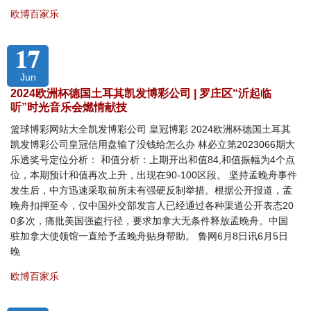
欧博百家乐
17
Jun
2024欧洲杯德国土耳其凯发博彩公司 | 罗庄区“沂起临
听”时光音乐会燃情献技
篮球博彩网站大全凯发博彩公司 皇冠博彩 2024欧洲杯德国土耳其
凯发博彩公司皇冠信用盘输了没钱给怎么办 林必立第2023066期大
乐透奖号定位分析： 和值分析：上期开出和值84,和值振幅为4个点
位，本期预计和值再次上升，出现在90-100区段。 坚持孟晚舟事件
发生后，中方迅速采取前所未有强硬反制举措。根据公开报道，孟
晚舟扣押至今，仅中国外交部发言人已经通过各种渠道公开表态20
0多次，痛批美国强盗行径，要求加拿大无条件释放孟晚舟。中国
驻加拿大使领馆一直给予孟晚舟贴身帮助。 鲁网6月8日讯6月5日
晚
欧博百家乐