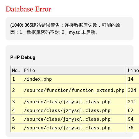
Database Error
(1040) 365建站错误警告：连接数据库失败，可能的原
因：1、数据库密码不对; 2、mysql未启动。
PHP Debug
No.
File
Line
1
/index.php
14
2
/source/function/function_extend.php
324
3
/source/class/jzmysql.class.php
211
4
/source/class/jzmysql.class.php
62
5
/source/class/jzmysql.class.php
94
6
/source/class/jzmysql.class.php
76