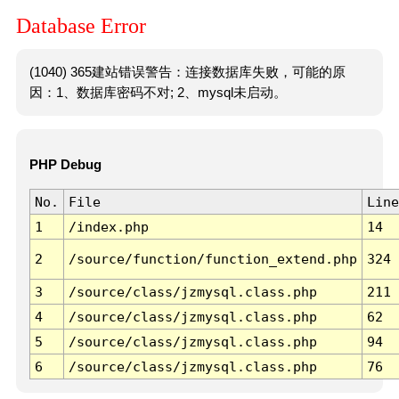
Database Error
(1040) 365建站错误警告：连接数据库失败，可能的原
因：1、数据库密码不对; 2、mysql未启动。
PHP Debug
No.
File
Line
1
/index.php
14
2
/source/function/function_extend.php
324
3
/source/class/jzmysql.class.php
211
4
/source/class/jzmysql.class.php
62
5
/source/class/jzmysql.class.php
94
6
/source/class/jzmysql.class.php
76