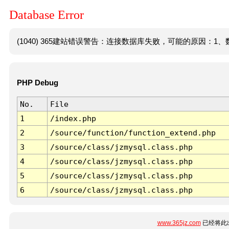
Database Error
(1040) 365建站错误警告：连接数据库失败，可能的原因：1、数
PHP Debug
No.
File
1
/index.php
2
/source/function/function_extend.php
3
/source/class/jzmysql.class.php
4
/source/class/jzmysql.class.php
5
/source/class/jzmysql.class.php
6
/source/class/jzmysql.class.php
www.365jz.com
已经将此