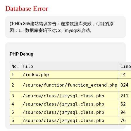
Database Error
(1040) 365建站错误警告：连接数据库失败，可能的原
因：1、数据库密码不对; 2、mysql未启动。
PHP Debug
No.
File
Line
1
/index.php
14
2
/source/function/function_extend.php
324
3
/source/class/jzmysql.class.php
211
4
/source/class/jzmysql.class.php
62
5
/source/class/jzmysql.class.php
94
6
/source/class/jzmysql.class.php
76