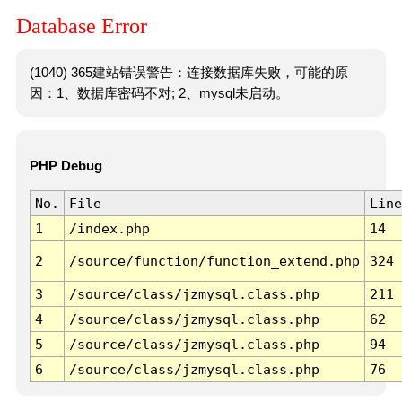
Database Error
(1040) 365建站错误警告：连接数据库失败，可能的原
因：1、数据库密码不对; 2、mysql未启动。
PHP Debug
No.
File
Line
1
/index.php
14
2
/source/function/function_extend.php
324
3
/source/class/jzmysql.class.php
211
4
/source/class/jzmysql.class.php
62
5
/source/class/jzmysql.class.php
94
6
/source/class/jzmysql.class.php
76