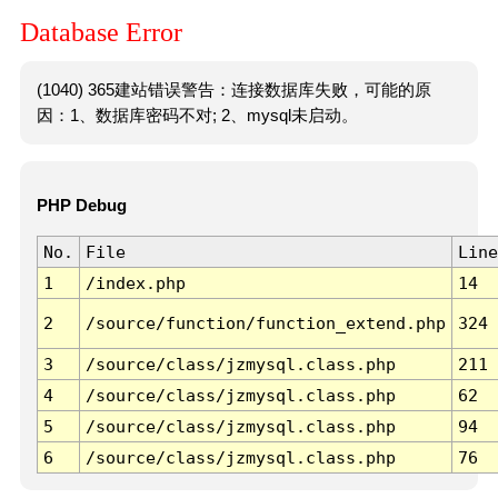
Database Error
(1040) 365建站错误警告：连接数据库失败，可能的原
因：1、数据库密码不对; 2、mysql未启动。
PHP Debug
No.
File
Line
1
/index.php
14
2
/source/function/function_extend.php
324
3
/source/class/jzmysql.class.php
211
4
/source/class/jzmysql.class.php
62
5
/source/class/jzmysql.class.php
94
6
/source/class/jzmysql.class.php
76