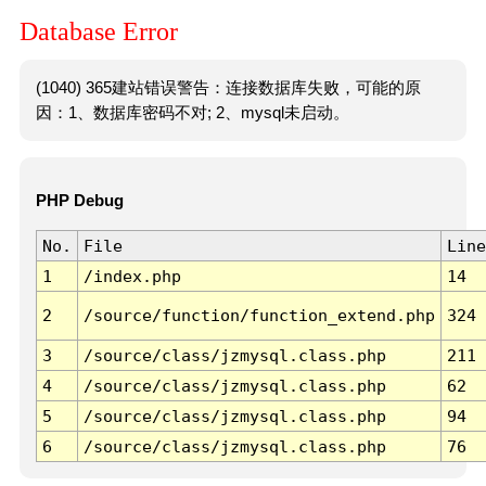
Database Error
(1040) 365建站错误警告：连接数据库失败，可能的原
因：1、数据库密码不对; 2、mysql未启动。
PHP Debug
No.
File
Line
1
/index.php
14
2
/source/function/function_extend.php
324
3
/source/class/jzmysql.class.php
211
4
/source/class/jzmysql.class.php
62
5
/source/class/jzmysql.class.php
94
6
/source/class/jzmysql.class.php
76