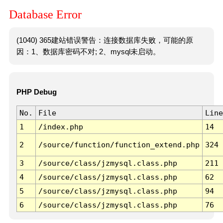
Database Error
(1040) 365建站错误警告：连接数据库失败，可能的原
因：1、数据库密码不对; 2、mysql未启动。
PHP Debug
No.
File
Line
1
/index.php
14
2
/source/function/function_extend.php
324
3
/source/class/jzmysql.class.php
211
4
/source/class/jzmysql.class.php
62
5
/source/class/jzmysql.class.php
94
6
/source/class/jzmysql.class.php
76