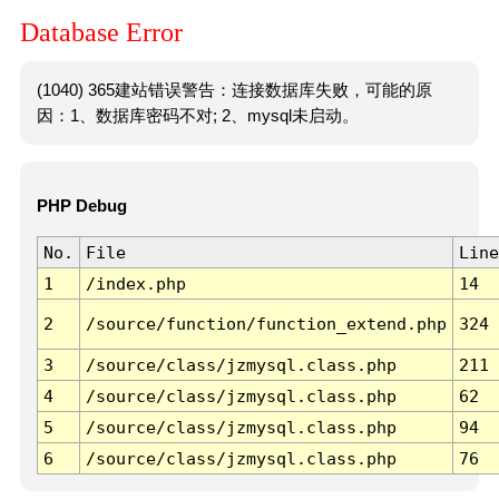
Database Error
(1040) 365建站错误警告：连接数据库失败，可能的原
因：1、数据库密码不对; 2、mysql未启动。
PHP Debug
No.
File
Line
1
/index.php
14
2
/source/function/function_extend.php
324
3
/source/class/jzmysql.class.php
211
4
/source/class/jzmysql.class.php
62
5
/source/class/jzmysql.class.php
94
6
/source/class/jzmysql.class.php
76