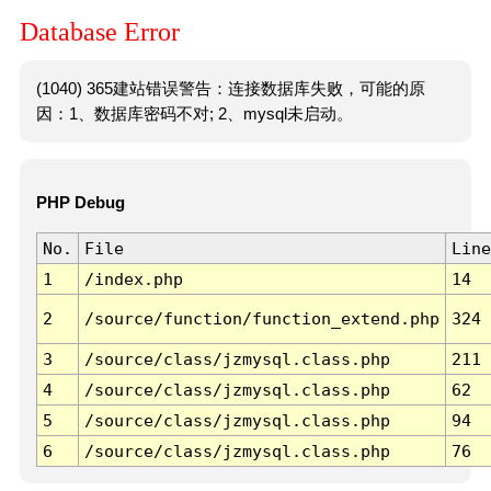
Database Error
(1040) 365建站错误警告：连接数据库失败，可能的原
因：1、数据库密码不对; 2、mysql未启动。
PHP Debug
No.
File
Line
1
/index.php
14
2
/source/function/function_extend.php
324
3
/source/class/jzmysql.class.php
211
4
/source/class/jzmysql.class.php
62
5
/source/class/jzmysql.class.php
94
6
/source/class/jzmysql.class.php
76