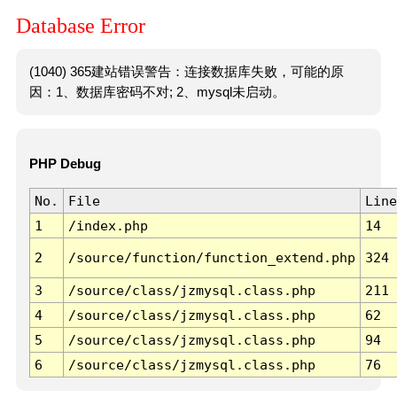
Database Error
(1040) 365建站错误警告：连接数据库失败，可能的原
因：1、数据库密码不对; 2、mysql未启动。
PHP Debug
No.
File
Line
1
/index.php
14
2
/source/function/function_extend.php
324
3
/source/class/jzmysql.class.php
211
4
/source/class/jzmysql.class.php
62
5
/source/class/jzmysql.class.php
94
6
/source/class/jzmysql.class.php
76