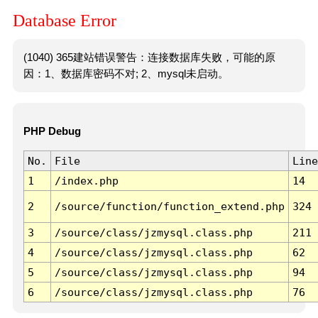
Database Error
(1040) 365建站错误警告：连接数据库失败，可能的原
因：1、数据库密码不对; 2、mysql未启动。
PHP Debug
No.
File
Line
1
/index.php
14
2
/source/function/function_extend.php
324
3
/source/class/jzmysql.class.php
211
4
/source/class/jzmysql.class.php
62
5
/source/class/jzmysql.class.php
94
6
/source/class/jzmysql.class.php
76