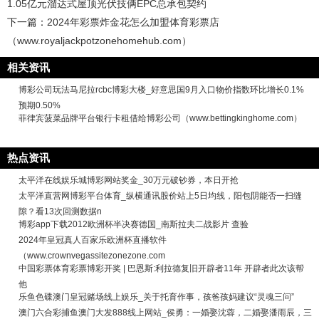
1.05亿元溜达式屋顶光伏技俩EPC总承包契约
下一篇：
2024年彩票炸金花怎么加盟体育彩票店
（www.royaljackpotzonehomehub.com）
相关资讯
博彩公司玩法马尼拉rcbc博彩大楼_好意思国9月入口物价指数环比增长0.1%
预期0.50%
菲律宾菠菜品牌平台银行卡租借给博彩公司（www.bettingkinghome.com）
热点资讯
太平洋在线娱乐城博彩网站奖金_30万元破钞券，本日开抢
太平洋直营网博彩平台体育_纵横通讯股价站上5日均线，阳包阴能否一扫缝
隙？看13次回测数据n
博彩app下载2012欧洲杯半决赛德国_南斯拉夫二战影片 查验
2024年皇冠真人百家乐欧洲杯直播软件
（www.crownvegassitezonezone.com
中国彩票体育彩票博彩开奖 | 巴恩斯:利拉德复旧开辟者11年 开辟者此次该帮
他
乐鱼色碟澳门皇冠赌场线上娱乐_关于托育作事，孩爸孩妈建议“灵魂三问”
澳门六合彩捕鱼澳门大发888线上网站_侯勇：一婚娶沈蓉，二婚娶潘雨辰，三