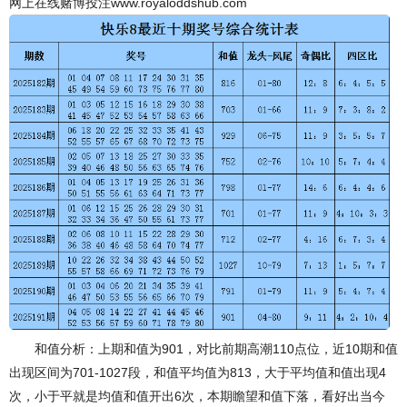
网上在线赌博投注www.royaloddshub.com
和值分析：上期和值为901，对比前期高潮110点位，近10期和值
出现区间为701-1027段，和值平均值为813，大于平均值和值出现4
次，小于平就是均值和值开出6次，本期瞻望和值下落，看好出当今