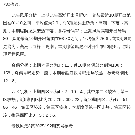
730傍边。
龙头凤尾分析：上期龙头高潮开出号码04，龙头最近10期开出范
围在01-10之间，平均值为2.9，前3期龙头走势为：高潮→下落→高
潮，本期堤防龙头安适下落，参考号码02；上期凤尾高潮开出号码
80，凤尾最近10期开出范围在66-80之间，平均值为76.6，前3期凤尾
走势为：高潮→同样→高潮，本期瞻望凤尾不时开出在80隔邻，防出
现同样凤尾。
奇偶分析：上期奇偶比为9：11，近10期奇偶总比例为100：
158，奇偶号码走势一般，本期看酷好数号码走热较热，参考奇偶比
12：8。
四区别析：上期四区比为4：2：10：4，其中第二区较冷，第三
区较热，近5期四区比为20：28：30：22，近10期四区比为47：51：
56：46，第四区较冷，第三区较热，本期瞻望第一区走热，第三区较
冷，推选四区比9：3：2：6。
老铁风景8第2025192期奖号参考：