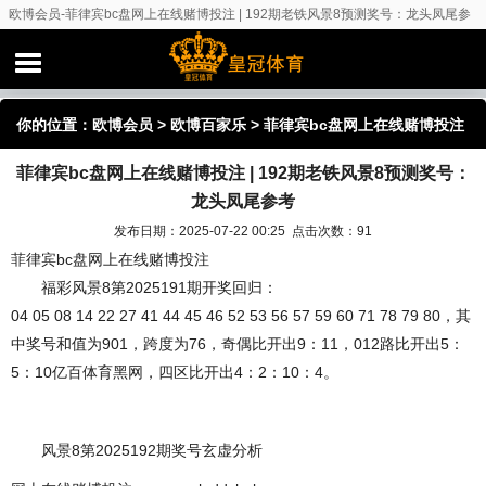
欧博会员-菲律宾bc盘网上在线赌博投注 | 192期老铁风景8预测奖号：龙头凤尾参
考
你的位置：
欧博会员
>
欧博百家乐
> 菲律宾bc盘网上在线赌博投注
菲律宾bc盘网上在线赌博投注 | 192期老铁风景8预测奖号：
| 192期老铁风景8预测奖号：龙头凤尾参考
龙头凤尾参考
发布日期：2025-07-22 00:25 点击次数：91
菲律宾bc盘网上在线赌博投注
福彩风景8第2025191期开奖回归：
04 05 08 14 22 27 41 44 45 46 52 53 56 57 59 60 71 78 79 80，其
中奖号和值为901，跨度为76，奇偶比开出9：11，012路比开出5：
5：10亿百体育黑网，四区比开出4：2：10：4。
风景8第2025192期奖号玄虚分析