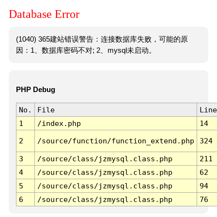
Database Error
(1040) 365建站错误警告：连接数据库失败，可能的原
因：1、数据库密码不对; 2、mysql未启动。
PHP Debug
No.
File
Line
1
/index.php
14
2
/source/function/function_extend.php
324
3
/source/class/jzmysql.class.php
211
4
/source/class/jzmysql.class.php
62
5
/source/class/jzmysql.class.php
94
6
/source/class/jzmysql.class.php
76