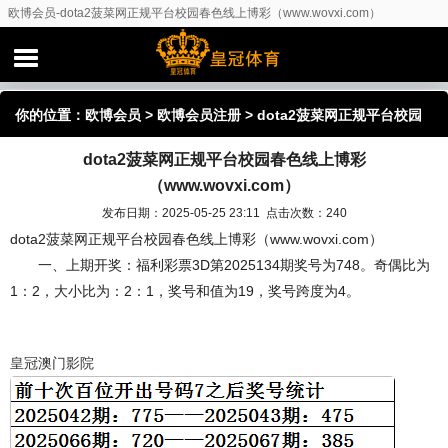
欧博会员-dota2菠菜网正规平台校园春色线上博彩（www.wovxi.com）
你的位置：
欧博会员
>
欧博会员注册
> dota2菠菜网正规平台校园
dota2菠菜网正规平台校园春色线上博彩
春色线上博彩（www.wovxi.com）
（www.wovxi.com）
发布日期：2025-05-25 23:11 点击次数：240
dota2菠菜网正规平台校园春色线上博彩（www.wovxi.com）
一、上期开奖：福利彩票3D第2025134期奖号为748。奇偶比为
1：2，大小比为：2：1，奖号和值为19，奖号跨度为4。
皇冠澳门影院