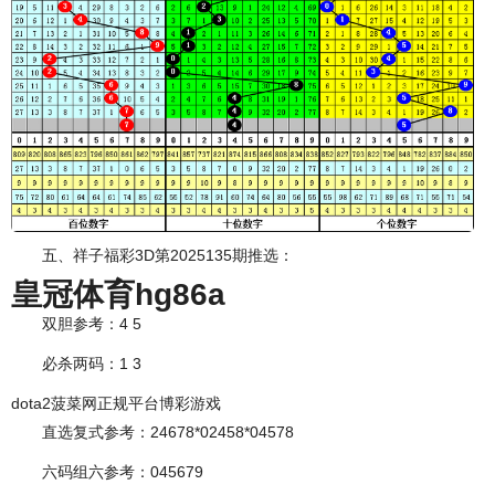
五、祥子福彩3D第2025135期推选：
皇冠体育hg86a
双胆参考：4 5
必杀两码：1 3
dota2菠菜网正规平台博彩游戏
直选复式参考：24678*02458*04578
六码组六参考：045679