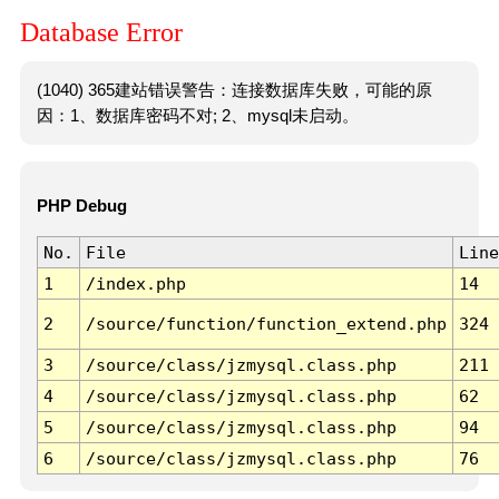
Database Error
(1040) 365建站错误警告：连接数据库失败，可能的原
因：1、数据库密码不对; 2、mysql未启动。
PHP Debug
No.
File
Line
1
/index.php
14
2
/source/function/function_extend.php
324
3
/source/class/jzmysql.class.php
211
4
/source/class/jzmysql.class.php
62
5
/source/class/jzmysql.class.php
94
6
/source/class/jzmysql.class.php
76