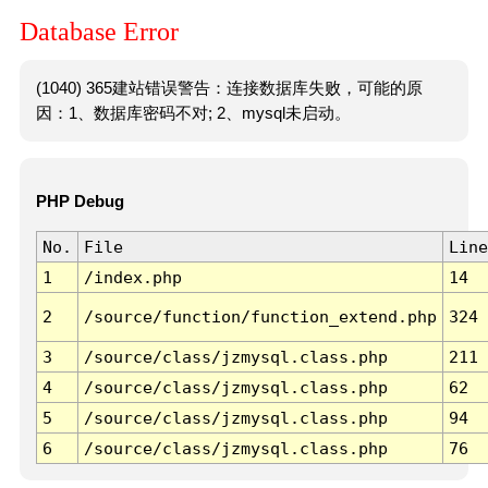
Database Error
(1040) 365建站错误警告：连接数据库失败，可能的原
因：1、数据库密码不对; 2、mysql未启动。
PHP Debug
No.
File
Line
1
/index.php
14
2
/source/function/function_extend.php
324
3
/source/class/jzmysql.class.php
211
4
/source/class/jzmysql.class.php
62
5
/source/class/jzmysql.class.php
94
6
/source/class/jzmysql.class.php
76